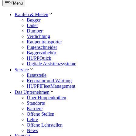
Menü
Kaufen & Mieten
Bagger
Lader
Dumper
Verdichtung
Raupentransporter
Fugenschneider
Baggerzubehör
HUPPQuick
Digitale Assistenzsysteme
Service
Ersatzteile
Reparatur und Wartung
HUPPIFleetManagement
Das Unternehmen
Über Huppenkothen
Standorte
Karriere
Offene Stellen
Lehre
Offene Lehrstellen
News
Kontakt