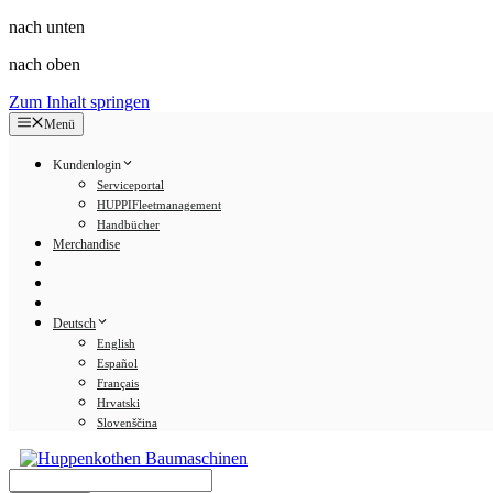
nach unten
nach oben
Zum Inhalt springen
Menü
Kundenlogin
Serviceportal
HUPPIFleetmanagement
Handbücher
Merchandise
Deutsch
English
Español
Français
Hrvatski
Slovenščina