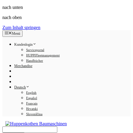
nach unten
nach oben
Zum Inhalt springen
Menü
Kundenlogin
Serviceportal
HUPPIFleetmanagement
Handbücher
Merchandise
Deutsch
English
Español
Français
Hrvatski
Slovenščina