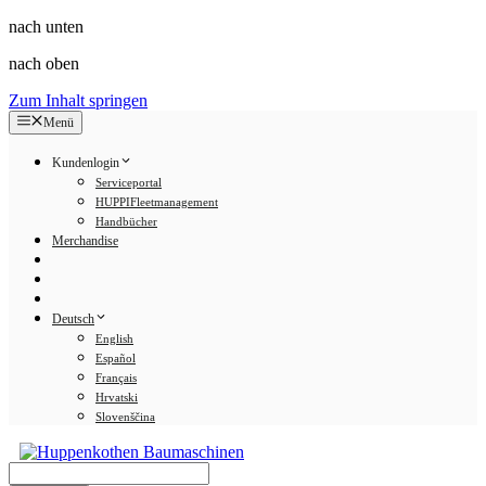
nach unten
nach oben
Zum Inhalt springen
Menü
Kundenlogin
Serviceportal
HUPPIFleetmanagement
Handbücher
Merchandise
Deutsch
English
Español
Français
Hrvatski
Slovenščina