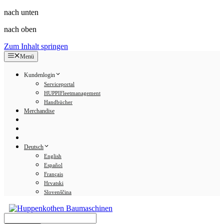
nach unten
nach oben
Zum Inhalt springen
Menü
Kundenlogin
Serviceportal
HUPPIFleetmanagement
Handbücher
Merchandise
Deutsch
English
Español
Français
Hrvatski
Slovenščina