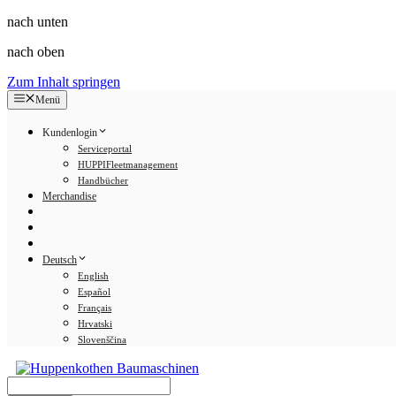
nach unten
nach oben
Zum Inhalt springen
Menü
Kundenlogin
Serviceportal
HUPPIFleetmanagement
Handbücher
Merchandise
Deutsch
English
Español
Français
Hrvatski
Slovenščina