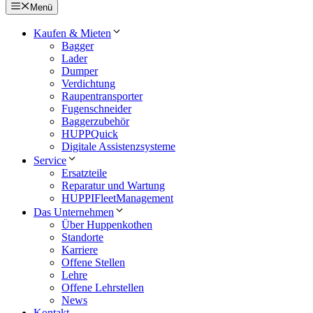
Menü
Kaufen & Mieten
Bagger
Lader
Dumper
Verdichtung
Raupentransporter
Fugenschneider
Baggerzubehör
HUPPQuick
Digitale Assistenzsysteme
Service
Ersatzteile
Reparatur und Wartung
HUPPIFleetManagement
Das Unternehmen
Über Huppenkothen
Standorte
Karriere
Offene Stellen
Lehre
Offene Lehrstellen
News
Kontakt