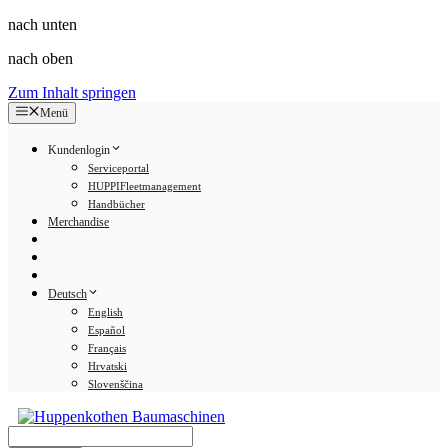
nach unten
nach oben
Zum Inhalt springen
Menü
Kundenlogin
Serviceportal
HUPPIFleetmanagement
Handbücher
Merchandise
Deutsch
English
Español
Français
Hrvatski
Slovenščina