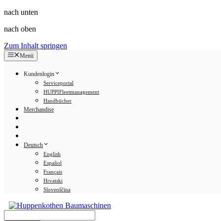
nach unten
nach oben
Zum Inhalt springen
Menü
Kundenlogin
Serviceportal
HUPPIFleetmanagement
Handbücher
Merchandise
Deutsch
English
Español
Français
Hrvatski
Slovenščina