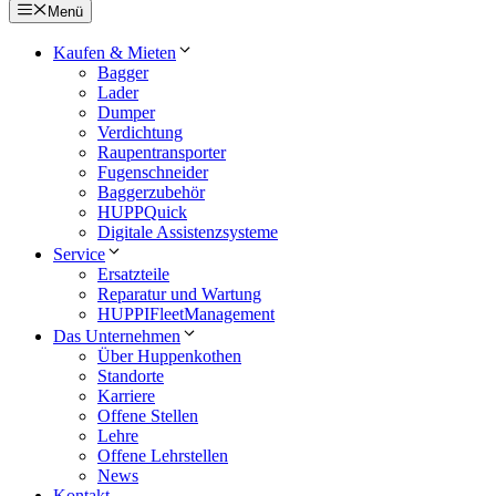
Menü
Kaufen & Mieten
Bagger
Lader
Dumper
Verdichtung
Raupentransporter
Fugenschneider
Baggerzubehör
HUPPQuick
Digitale Assistenzsysteme
Service
Ersatzteile
Reparatur und Wartung
HUPPIFleetManagement
Das Unternehmen
Über Huppenkothen
Standorte
Karriere
Offene Stellen
Lehre
Offene Lehrstellen
News
Kontakt