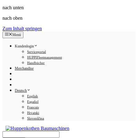
nach unten
nach oben
Zum Inhalt springen
Menü
Kundenlogin
Serviceportal
HUPPIFleetmanagement
Handbücher
Merchandise
Deutsch
English
Español
Français
Hrvatski
Slovenščina