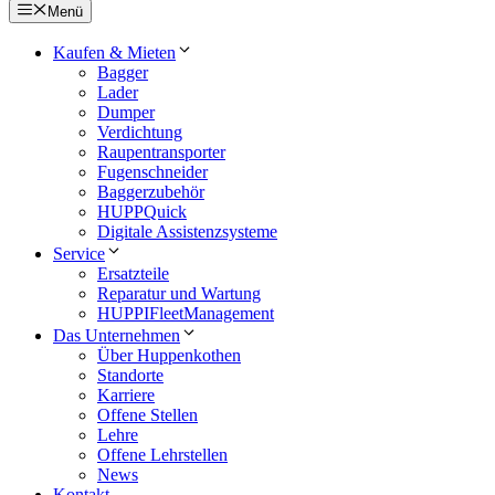
Menü
Kaufen & Mieten
Bagger
Lader
Dumper
Verdichtung
Raupentransporter
Fugenschneider
Baggerzubehör
HUPPQuick
Digitale Assistenzsysteme
Service
Ersatzteile
Reparatur und Wartung
HUPPIFleetManagement
Das Unternehmen
Über Huppenkothen
Standorte
Karriere
Offene Stellen
Lehre
Offene Lehrstellen
News
Kontakt