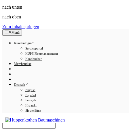
nach unten
nach oben
Zum Inhalt springen
Menü
Kundenlogin
Serviceportal
HUPPIFleetmanagement
Handbücher
Merchandise
Deutsch
English
Español
Français
Hrvatski
Slovenščina