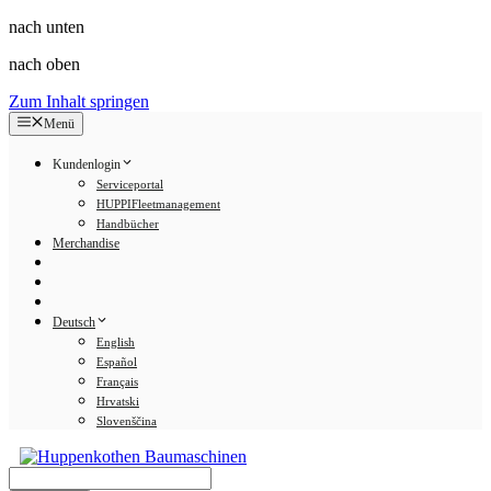
nach unten
nach oben
Zum Inhalt springen
Menü
Kundenlogin
Serviceportal
HUPPIFleetmanagement
Handbücher
Merchandise
Deutsch
English
Español
Français
Hrvatski
Slovenščina