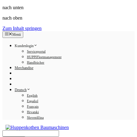
nach unten
nach oben
Zum Inhalt springen
Menü
Kundenlogin
Serviceportal
HUPPIFleetmanagement
Handbücher
Merchandise
Deutsch
English
Español
Français
Hrvatski
Slovenščina