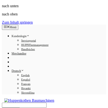
nach unten
nach oben
Zum Inhalt springen
Menü
Kundenlogin
Serviceportal
HUPPIFleetmanagement
Handbücher
Merchandise
Deutsch
English
Español
Français
Hrvatski
Slovenščina