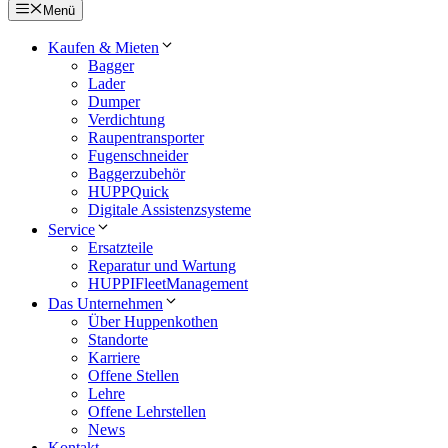
Menü
Kaufen & Mieten
Bagger
Lader
Dumper
Verdichtung
Raupentransporter
Fugenschneider
Baggerzubehör
HUPPQuick
Digitale Assistenzsysteme
Service
Ersatzteile
Reparatur und Wartung
HUPPIFleetManagement
Das Unternehmen
Über Huppenkothen
Standorte
Karriere
Offene Stellen
Lehre
Offene Lehrstellen
News
Kontakt