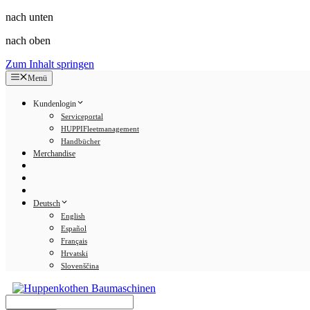
nach unten
nach oben
Zum Inhalt springen
Menü
Kundenlogin
Serviceportal
HUPPIFleetmanagement
Handbücher
Merchandise
Deutsch
English
Español
Français
Hrvatski
Slovenščina