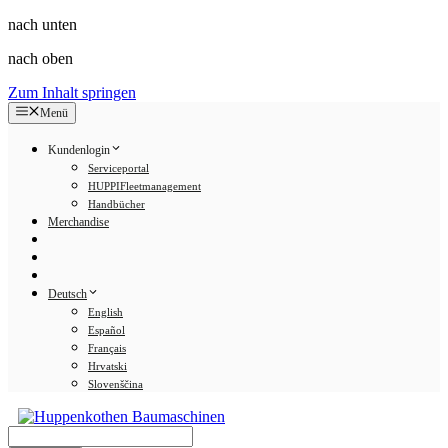
nach unten
nach oben
Zum Inhalt springen
Menü
Kundenlogin
Serviceportal
HUPPIFleetmanagement
Handbücher
Merchandise
Deutsch
English
Español
Français
Hrvatski
Slovenščina