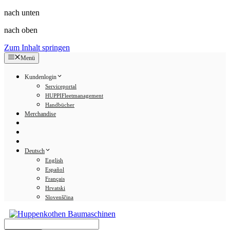
nach unten
nach oben
Zum Inhalt springen
Menü
Kundenlogin
Serviceportal
HUPPIFleetmanagement
Handbücher
Merchandise
Deutsch
English
Español
Français
Hrvatski
Slovenščina