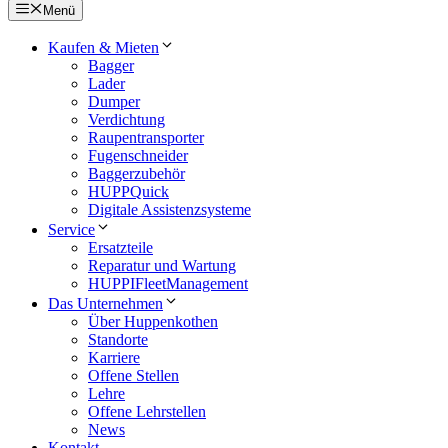
Menü
Kaufen & Mieten
Bagger
Lader
Dumper
Verdichtung
Raupentransporter
Fugenschneider
Baggerzubehör
HUPPQuick
Digitale Assistenzsysteme
Service
Ersatzteile
Reparatur und Wartung
HUPPIFleetManagement
Das Unternehmen
Über Huppenkothen
Standorte
Karriere
Offene Stellen
Lehre
Offene Lehrstellen
News
Kontakt