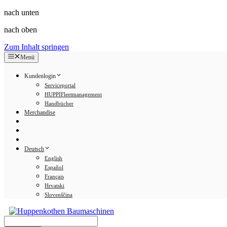
nach unten
nach oben
Zum Inhalt springen
Menü
Kundenlogin
Serviceportal
HUPPIFleetmanagement
Handbücher
Merchandise
Deutsch
English
Español
Français
Hrvatski
Slovenščina