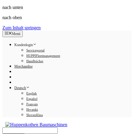
nach unten
nach oben
Zum Inhalt springen
Menü
Kundenlogin
Serviceportal
HUPPIFleetmanagement
Handbücher
Merchandise
Deutsch
English
Español
Français
Hrvatski
Slovenščina