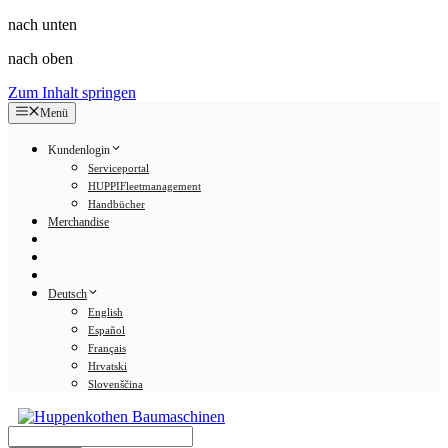
nach unten
nach oben
Zum Inhalt springen
Menü
Kundenlogin
Serviceportal
HUPPIFleetmanagement
Handbücher
Merchandise
Deutsch
English
Español
Français
Hrvatski
Slovenščina