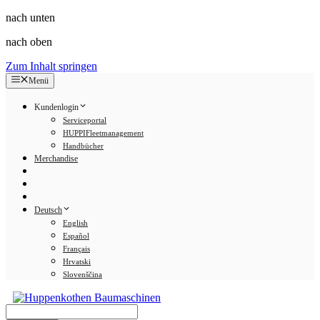
nach unten
nach oben
Zum Inhalt springen
Menü
Kundenlogin
Serviceportal
HUPPIFleetmanagement
Handbücher
Merchandise
Deutsch
English
Español
Français
Hrvatski
Slovenščina