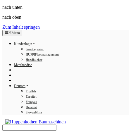
nach unten
nach oben
Zum Inhalt springen
Menü
Kundenlogin
Serviceportal
HUPPIFleetmanagement
Handbücher
Merchandise
Deutsch
English
Español
Français
Hrvatski
Slovenščina