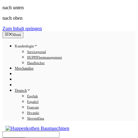
nach unten
nach oben
Zum Inhalt springen
Menü
Kundenlogin
Serviceportal
HUPPIFleetmanagement
Handbücher
Merchandise
Deutsch
English
Español
Français
Hrvatski
Slovenščina