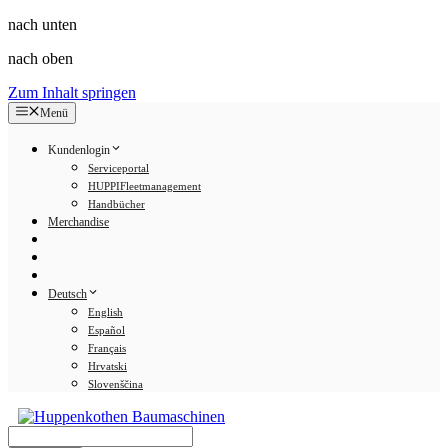
nach unten
nach oben
Zum Inhalt springen
Menü
Kundenlogin
Serviceportal
HUPPIFleetmanagement
Handbücher
Merchandise
Deutsch
English
Español
Français
Hrvatski
Slovenščina