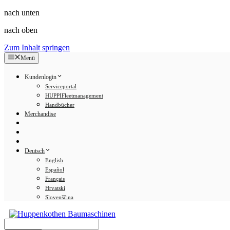
nach unten
nach oben
Zum Inhalt springen
Menü
Kundenlogin
Serviceportal
HUPPIFleetmanagement
Handbücher
Merchandise
Deutsch
English
Español
Français
Hrvatski
Slovenščina