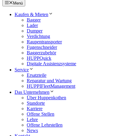
Menü
Kaufen & Mieten
Bagger
Lader
Dumper
Verdichtung
Raupentransporter
Fugenschneider
Baggerzubehör
HUPPQuick
Digitale Assistenzsysteme
Service
Ersatzteile
Reparatur und Wartung
HUPPIFleetManagement
Das Unternehmen
Über Huppenkothen
Standorte
Karriere
Offene Stellen
Lehre
Offene Lehrstellen
News
Kontakt