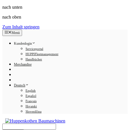
nach unten
nach oben
Zum Inhalt springen
Menü
Kundenlogin
Serviceportal
HUPPIFleetmanagement
Handbücher
Merchandise
Deutsch
English
Español
Français
Hrvatski
Slovenščina