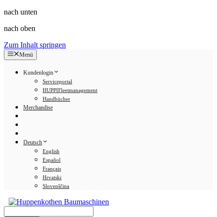
nach unten
nach oben
Zum Inhalt springen
Menü
Kundenlogin
Serviceportal
HUPPIFleetmanagement
Handbücher
Merchandise
Deutsch
English
Español
Français
Hrvatski
Slovenščina