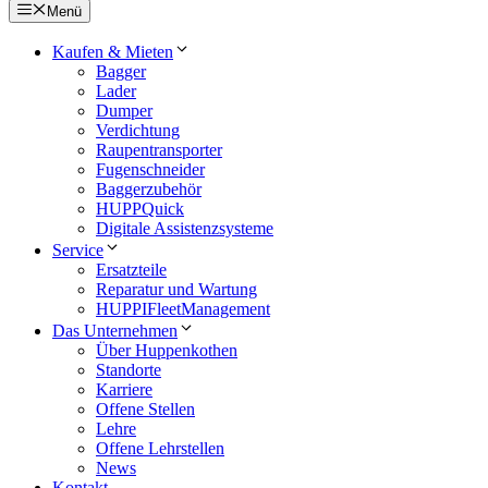
Menü
Kaufen & Mieten
Bagger
Lader
Dumper
Verdichtung
Raupentransporter
Fugenschneider
Baggerzubehör
HUPPQuick
Digitale Assistenzsysteme
Service
Ersatzteile
Reparatur und Wartung
HUPPIFleetManagement
Das Unternehmen
Über Huppenkothen
Standorte
Karriere
Offene Stellen
Lehre
Offene Lehrstellen
News
Kontakt