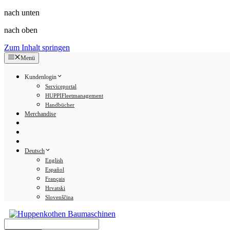
nach unten
nach oben
Zum Inhalt springen
Menü
Kundenlogin
Serviceportal
HUPPIFleetmanagement
Handbücher
Merchandise
Deutsch
English
Español
Français
Hrvatski
Slovenščina