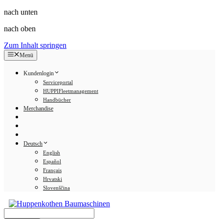
nach unten
nach oben
Zum Inhalt springen
Menü
Kundenlogin
Serviceportal
HUPPIFleetmanagement
Handbücher
Merchandise
Deutsch
English
Español
Français
Hrvatski
Slovenščina