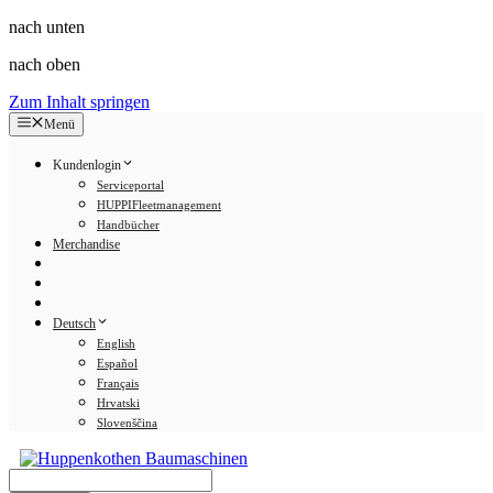
nach unten
nach oben
Zum Inhalt springen
Menü
Kundenlogin
Serviceportal
HUPPIFleetmanagement
Handbücher
Merchandise
Deutsch
English
Español
Français
Hrvatski
Slovenščina