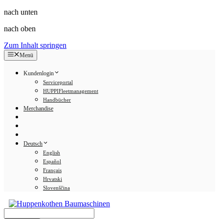
nach unten
nach oben
Zum Inhalt springen
Menü
Kundenlogin
Serviceportal
HUPPIFleetmanagement
Handbücher
Merchandise
Deutsch
English
Español
Français
Hrvatski
Slovenščina