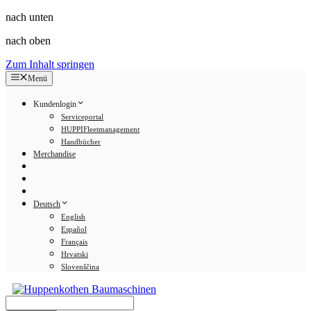
nach unten
nach oben
Zum Inhalt springen
Menü
Kundenlogin
Serviceportal
HUPPIFleetmanagement
Handbücher
Merchandise
Deutsch
English
Español
Français
Hrvatski
Slovenščina