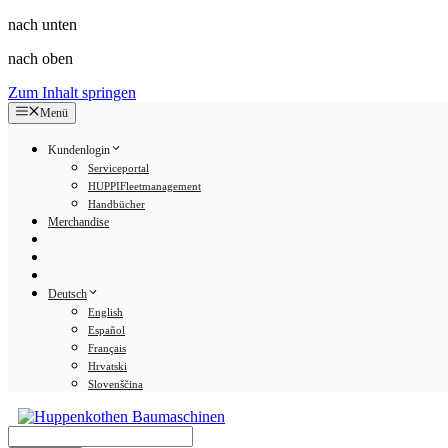
nach unten
nach oben
Zum Inhalt springen
Menü
Kundenlogin
Serviceportal
HUPPIFleetmanagement
Handbücher
Merchandise
Deutsch
English
Español
Français
Hrvatski
Slovenščina