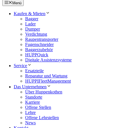
Menü
Kaufen & Mieten
Bagger
Lader
Dumper
Verdichtung
Raupentransporter
Fugenschneider
Baggerzubehör
HUPPQuick
Digitale Assistenzsysteme
Service
Ersatzteile
Reparatur und Wartung
HUPPIFleetManagement
Das Unternehmen
Über Huppenkothen
Standorte
Karriere
Offene Stellen
Lehre
Offene Lehrstellen
News
Kontakt