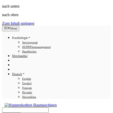
nach unten
nach oben
Zum Inhalt springen
Menü
Kundenlogin
Serviceportal
HUPPIFleetmanagement
Handbücher
Merchandise
Deutsch
English
Español
Français
Hrvatski
Slovenščina