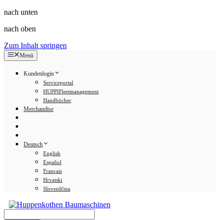
nach unten
nach oben
Zum Inhalt springen
Menü
Kundenlogin
Serviceportal
HUPPIFleetmanagement
Handbücher
Merchandise
Deutsch
English
Español
Français
Hrvatski
Slovenščina