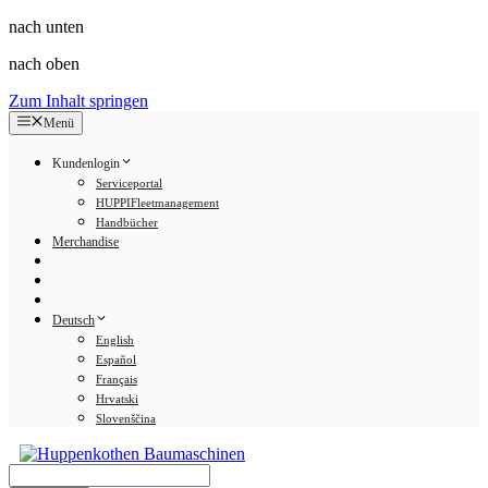
nach unten
nach oben
Zum Inhalt springen
Menü
Kundenlogin
Serviceportal
HUPPIFleetmanagement
Handbücher
Merchandise
Deutsch
English
Español
Français
Hrvatski
Slovenščina