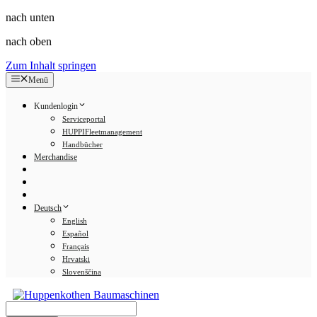
nach unten
nach oben
Zum Inhalt springen
Menü
Kundenlogin
Serviceportal
HUPPIFleetmanagement
Handbücher
Merchandise
Deutsch
English
Español
Français
Hrvatski
Slovenščina