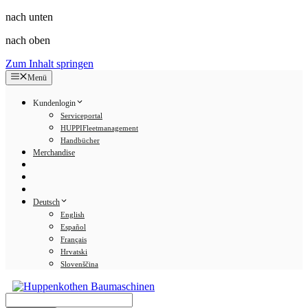
nach unten
nach oben
Zum Inhalt springen
Menü
Kundenlogin
Serviceportal
HUPPIFleetmanagement
Handbücher
Merchandise
Deutsch
English
Español
Français
Hrvatski
Slovenščina