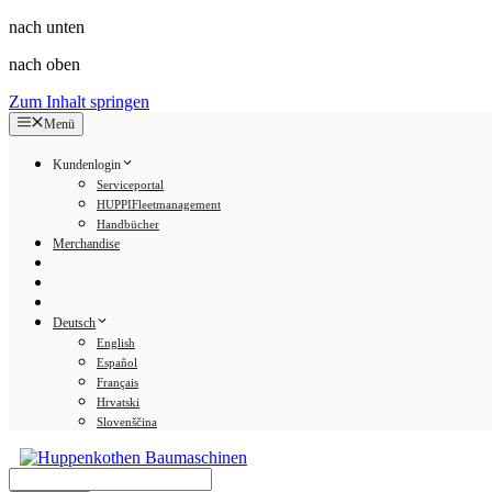
nach unten
nach oben
Zum Inhalt springen
Menü
Kundenlogin
Serviceportal
HUPPIFleetmanagement
Handbücher
Merchandise
Deutsch
English
Español
Français
Hrvatski
Slovenščina