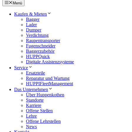
Menü
Kaufen & Mieten
Bagger
Lader
Dumper
Verdichtung
Raupentransporter
Fugenschneider
Baggerzubehör
HUPPQuick
Digitale Assistenzsysteme
Service
Ersatzteile
Reparatur und Wartung
HUPPIFleetManagement
Das Unternehmen
Über Huppenkothen
Standorte
Karriere
Offene Stellen
Lehre
Offene Lehrstellen
News
Kontakt