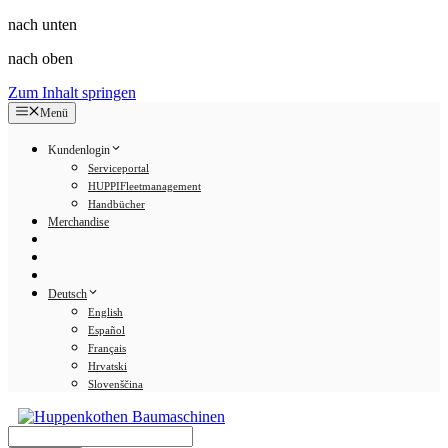
nach unten
nach oben
Zum Inhalt springen
Menü
Kundenlogin
Serviceportal
HUPPIFleetmanagement
Handbücher
Merchandise
Deutsch
English
Español
Français
Hrvatski
Slovenščina