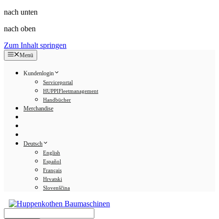
nach unten
nach oben
Zum Inhalt springen
Menü
Kundenlogin
Serviceportal
HUPPIFleetmanagement
Handbücher
Merchandise
Deutsch
English
Español
Français
Hrvatski
Slovenščina