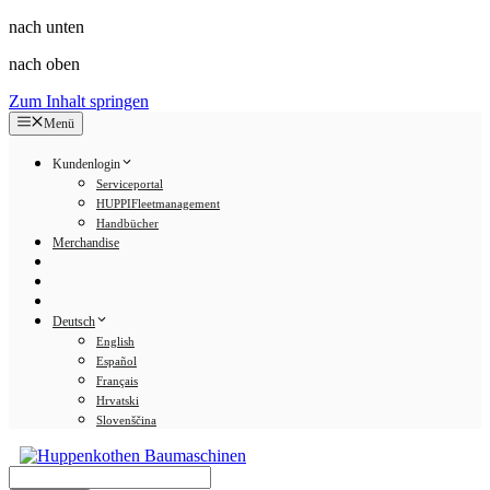
nach unten
nach oben
Zum Inhalt springen
Menü
Kundenlogin
Serviceportal
HUPPIFleetmanagement
Handbücher
Merchandise
Deutsch
English
Español
Français
Hrvatski
Slovenščina