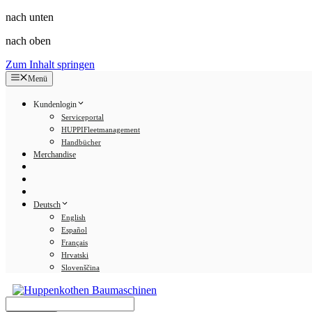
nach unten
nach oben
Zum Inhalt springen
Menü
Kundenlogin
Serviceportal
HUPPIFleetmanagement
Handbücher
Merchandise
Deutsch
English
Español
Français
Hrvatski
Slovenščina