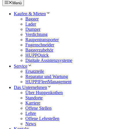
Menü
Kaufen & Mieten
Bagger
Lader
Dumper
Verdichtung
Raupentransporter
Fugenschneider
Baggerzubehör
HUPPQuick
Digitale Assistenzsysteme
Service
Ersatzteile
Reparatur und Wartung
HUPPIFleetManagement
Das Unternehmen
Über Huppenkothen
Standorte
Karriere
Offene Stellen
Lehre
Offene Lehrstellen
News
Kontakt