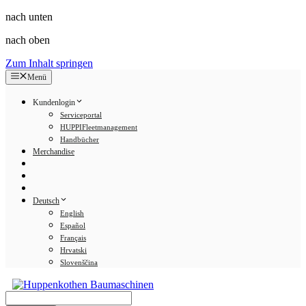
nach unten
nach oben
Zum Inhalt springen
Menü
Kundenlogin
Serviceportal
HUPPIFleetmanagement
Handbücher
Merchandise
Deutsch
English
Español
Français
Hrvatski
Slovenščina