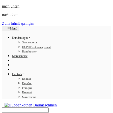
nach unten
nach oben
Zum Inhalt springen
Menü
Kundenlogin
Serviceportal
HUPPIFleetmanagement
Handbücher
Merchandise
Deutsch
English
Español
Français
Hrvatski
Slovenščina