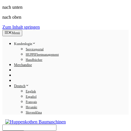
nach unten
nach oben
Zum Inhalt springen
Menü
Kundenlogin
Serviceportal
HUPPIFleetmanagement
Handbücher
Merchandise
Deutsch
English
Español
Français
Hrvatski
Slovenščina