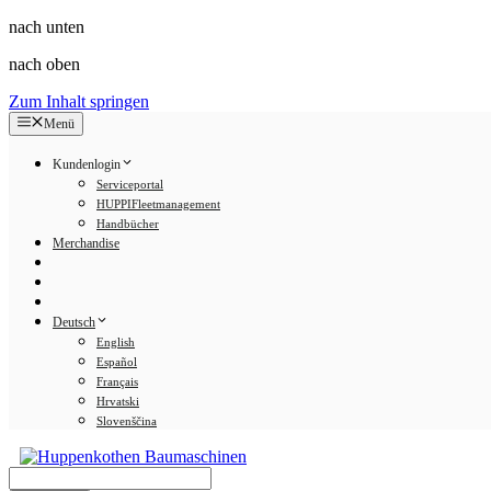
nach unten
nach oben
Zum Inhalt springen
Menü
Kundenlogin
Serviceportal
HUPPIFleetmanagement
Handbücher
Merchandise
Deutsch
English
Español
Français
Hrvatski
Slovenščina