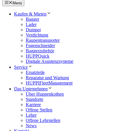
Menü
Kaufen & Mieten
Bagger
Lader
Dumper
Verdichtung
Raupentransporter
Fugenschneider
Baggerzubehör
HUPPQuick
Digitale Assistenzsysteme
Service
Ersatzteile
Reparatur und Wartung
HUPPIFleetManagement
Das Unternehmen
Über Huppenkothen
Standorte
Karriere
Offene Stellen
Lehre
Offene Lehrstellen
News
Kontakt