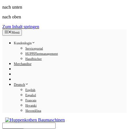
nach unten
nach oben
Zum Inhalt springen
Menü
Kundenlogin
Serviceportal
HUPPIFleetmanagement
Handbücher
Merchandise
Deutsch
English
Español
Français
Hrvatski
Slovenščina