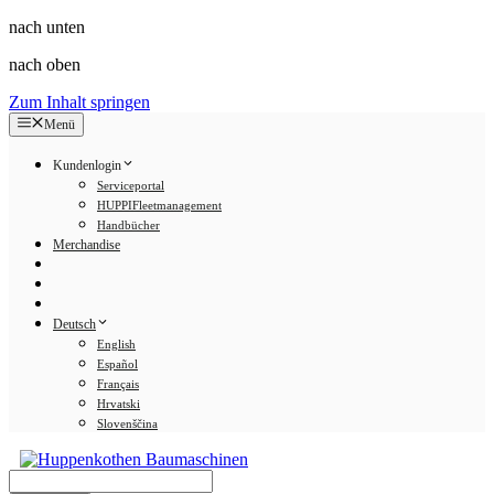
nach unten
nach oben
Zum Inhalt springen
Menü
Kundenlogin
Serviceportal
HUPPIFleetmanagement
Handbücher
Merchandise
Deutsch
English
Español
Français
Hrvatski
Slovenščina