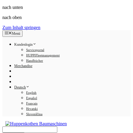
nach unten
nach oben
Zum Inhalt springen
Menü
Kundenlogin
Serviceportal
HUPPIFleetmanagement
Handbücher
Merchandise
Deutsch
English
Español
Français
Hrvatski
Slovenščina