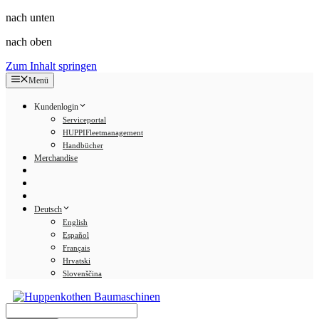
nach unten
nach oben
Zum Inhalt springen
Menü
Kundenlogin
Serviceportal
HUPPIFleetmanagement
Handbücher
Merchandise
Deutsch
English
Español
Français
Hrvatski
Slovenščina