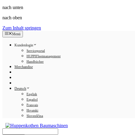
nach unten
nach oben
Zum Inhalt springen
Menü
Kundenlogin
Serviceportal
HUPPIFleetmanagement
Handbücher
Merchandise
Deutsch
English
Español
Français
Hrvatski
Slovenščina