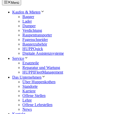
Menü
Kaufen & Mieten
Bagger
Lader
Dumper
Verdichtung
Raupentransporter
Fugenschneider
Baggerzubehör
HUPPQuick
Digitale Assistenzsysteme
Service
Ersatzteile
Reparatur und Wartung
HUPPIFleetManagement
Das Unternehmen
Über Huppenkothen
Standorte
Karriere
Offene Stellen
Lehre
Offene Lehrstellen
News
Kontakt